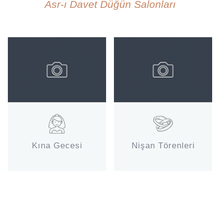
Asr-ı Davet Düğün Salonları
Kına Gecesi
Nişan Törenleri