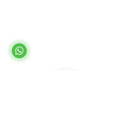
Lokasyon
Zeytinköy Mahallesi Acıpayam Bulvarı
Karacaoğlan Caddesi No: 5
Pamukkale/DENİZLİ