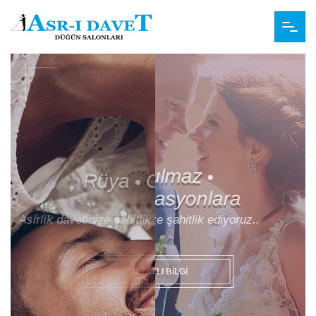
ANASAYFA
HAKKIMIZDA
SALONLAR
HIZMETLER
KAMPANYALAR
Rüya 
 Gibi 
 Bir 
 Geceye
İLETIŞIM
Asırlık davetinize şahitlik ediyoruz..
TEKLIF ALIN
DETAYLI BILGI